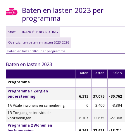
Baten en lasten 2023 per
programma
Start
FINANCIËLE BEGROTING
Overzichten baten en lasten 2023-2026
Baten en lasten 2023 per programma
Baten en lasten 2023
Baten
Lasten
Saldo
Programma
Programma 1 Zorg en
ondersteuning
6.313
37.075
-30.762
1A Vitale inwoners en samenleving
6
3.400
-3.394
1B Toegang en individuele
voorzieningen
6.307
33.675
-27.368
Programma 2 Wonen en
leefomgeving
9.261
27.971
-18.711