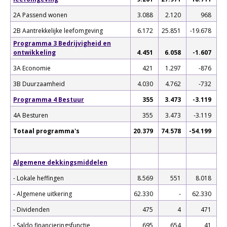
2A Passend wonen
3.088
2.120
968
2B Aantrekkelijke leefomgeving
6.172
25.851
-19.678
Programma 3 Bedrijvigheid en
ontwikkeling
4.451
6.058
-1.607
3A Economie
421
1.297
-876
3B Duurzaamheid
4.030
4.762
-732
Programma 4 Bestuur
355
3.473
-3.119
4A Besturen
355
3.473
-3.119
Totaal programma's
20.379
74.578
-54.199
Algemene dekkingsmiddelen
- Lokale heffingen
8.569
551
8.018
- Algemene uitkering
62.330
-
62.330
- Dividenden
475
4
471
- Saldo financieringsfunctie
695
654
41