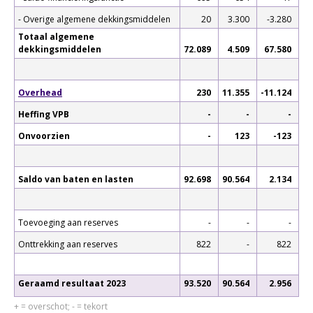
- Overige algemene dekkingsmiddelen
20
3.300
-3.280
Totaal algemene
dekkingsmiddelen
72.089
4.509
67.580
Overhead
230
11.355
-11.124
Heffing VPB
-
-
-
Onvoorzien
-
123
-123
Saldo van baten en lasten
92.698
90.564
2.134
Toevoeging aan reserves
-
-
-
Onttrekking aan reserves
822
-
822
Geraamd resultaat 2023
93.520
90.564
2.956
+ = overschot; - = tekort